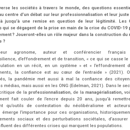
erse les sociétés à travers le monde, des questions essentie
u centre d’un débat sur leur professionnalisation et leur juste
u’à jusqu’à une remise en question de leur légitimité. Les
és qui se dégagent de la prise en main de la crise du COVID-19
ement ? Joueront-elles un rôle majeur dans la construction du 
se ?
nieur agronome,
auteur et conférencier français
ilience, d’effondrement et de transition, «
ce qui se casse le
pulation en un récit, en un système » et «
l’effondrement d
ments, la confiance est au cœur de l’entraide » (2021).
O
tés, la pandémie met aussi à mal la confiance des citoyen
s médias, mais aussi en les ONG (Edelman, 2021). Dans le sec
critique de la
professionnalisation
, de la
managérialisation,
vo
ent fait couler de l’encre depuis 20 ans, jusqu’à remettr
nt qu’outils de contestation du néolibéralisme et acteur
i émerge l’importance pour ces organisations, historiquemen
ents sociaux et des perturbations sociétales, d’assurer 
fluent des différentes crises qui marquent les populations.