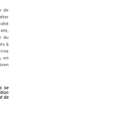
e de
utter
iété
reté,
é du
ts à
crise
s, en
 bien
es se
ation
at de