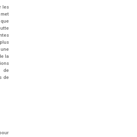
r les
 met
s que
lutte
ntes
 plus
 une
e la
ions
s de
s de
 pour