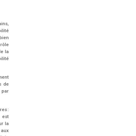
ins,
ilité
bien
trôle
e la
lité
ment
s de
 par
es :
l est
ur
l
a
 aux