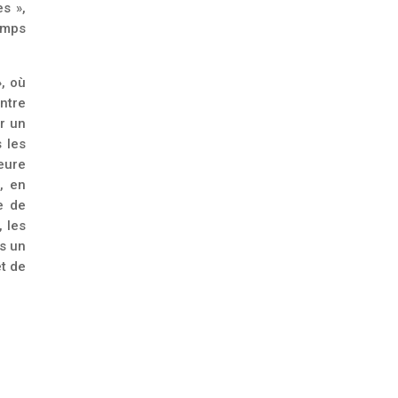
s »,
temps
», où
ntre
ir un
 les
eure
, en
e de
 les
s un
et de