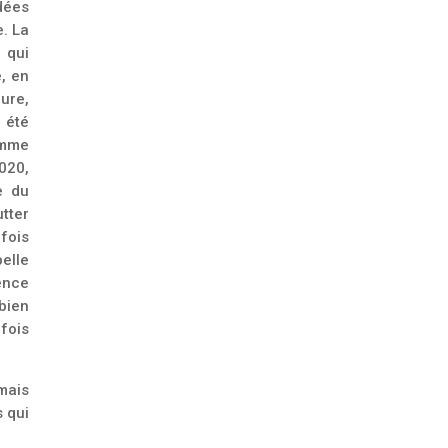
dées
e. La
:
qui
, en
dure,
 été
omme
020,
e du
utter
fois
pelle
ence
 bien
rfois
mais
s qui