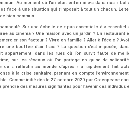
commun
. Au moment où l’on était enfermé·e·s dans nos « bulle
res face à une situation qui s’imposait à tout un chacun. Le 
de ce bien commun.
hamboulé. Sur une échelle de « pas essentiel » à « essentiel 
irée au cinéma ? Une maison avec un jardin ? Un restaurant e
ercier son facteur ? Vivre en famille ? Aller à l’école ? Avo
e une bouffée d’air frais ? La question s’est imposée, dans
it appartement, dans les rues où l’on survit faute de meill
rime, sur les réseaux où l’on partage en guise de solidarité
dée de «
réfléchir au monde d’après
» a rapidement fait act
onse à la crise sanitaire, prenant en compte l’environnement,
able. Comme initié dès le 27 octobre 2020 par Greenpeace dan
à à prendre des mesures signifiantes pour l’avenir des individus 