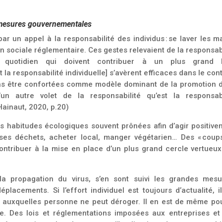
 mesures gouvernementales
 un appel à la responsabilité des individus : se laver les ma
n sociale réglementaire. Ces gestes relevaient de la responsab
u quotidien qui doivent contribuer à un plus grand 
 la responsabilité individuelle] s’avèrent efficaces dans le con
pas être confortées comme modèle dominant de la promotion d
’un autre volet de la responsabilité qu’est la responsabi
 Hainaut, 2020, p.20)
s habitudes écologiques souvent prônées afin d’agir positive
r ses déchets, acheter local, manger végétarien… Des « coup
ontribuer à la mise en place d’un plus grand cercle vertueux
a propagation du virus, s’en sont suivi les grandes mesur
éplacements. Si l’effort individuel est toujours d’actualité, i
s auxquelles personne ne peut déroger. Il en est de même po
ue. Des lois et réglementations imposées aux entreprises et