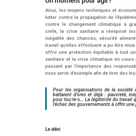
Un moment pour agir !
Ainsi, les moyens techniques et écono
lutter contre la propagation de l’épidém
contre le changement climatique à gra
civile,
la crise sanitaire a réexposé le
inégalité des chances, sécurité alimenta
travail qu’elles effectuent a pu être mis
offrir une protection équitable à tout u
sanitaire et la crise climatique en cours
passant par l’importance des responsabili
nous servir d’exemple afin de tirer des le
Pour les organisations de la société c
battaient d’ores et déjà : pauvreté, in
pour tou·te·s... La légitimité du travai
l’échec des gouvernements à offrir une p
Le déni