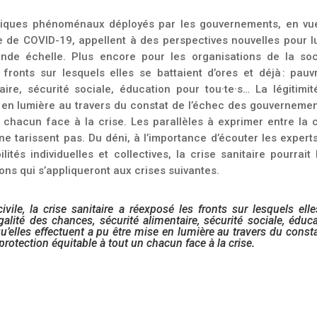
miques phénoménaux déployés par les gouvernements, en vu
ie de COVID-19, appellent à des perspectives nouvelles pour l
nde échelle. Plus encore pour les organisations de la soc
s fronts
sur lesquels elles se battaient d’ores et déjà : pauv
ire, sécurité sociale, éducation pour tou·te·s… La légitimit
e en lumière au travers
du constat de l’échec des gouvernemen
n chacun face à la crise.
Les parallèles à exprimer entre la 
 ne tarissent pas. Du déni, à l’importance d’écouter les expert
tés individuelles et collectives, la crise sanitaire pourrait
çons qui s’appliqueront aux crises suivantes.
ivile, la crise sanitaire a réexposé les fronts sur lesquels ell
égalité des chances, sécurité alimentaire, sécurité sociale, éduc
l qu’elles effectuent a pu être mise en lumière au travers du const
rotection équitable à tout un chacun face à la crise.