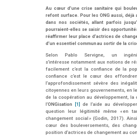
Au cœur d’une crise sanitaire qui boulev
refont surface. Pour les ONG aussi, déjà a
dans nos sociétés, allant parfois jusq
pourraient-elles se saisir des opportunit
réaffirmer leur place d’actrices de chang
d’un essentiel commun au sortir de la cri
Selon Pablo Servigne, un ingé
s’intéresse notamment aux notions de rés
facilement c’est la confiance de la po
confiance c’est le cœur des effondre
l’approfondissement sévère des inégali
citoyennes en leurs gouvernements, en le
de la coopération au développement, la 
l’
ONGisation
[1]
de l’aide au développem
question leur légitimité même « en ta
changement social
»
(Godin, 2017).
Ains
cœur des bouleversements, des changem
position d’actrices de changement au con