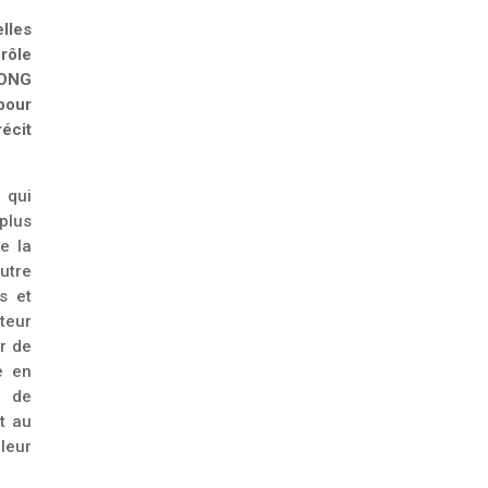
lles
 rôle
 ONG
 pour
récit
 qui
 plus
e la
utre
s et
teur
ir de
e en
s de
t au
leur