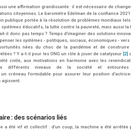
si une affirmation grandissante : il est nécessaire de change
ations citoyennes. Le baromètre Edelman de la confiance 2021
tion publique portée à la résolution de problèmes mondiaux tel
s systèmes
éducatif
s, la lutte contre la pauvreté, mais aussi la 
ait-il donc pas temps ? Temps d’imaginer des solutions innova
epenser les systèmes - politiques, sociaux, économiques - vers
pportunités nées du choc de la pandémie et de construire
élées ? Y a-t-il pour les ONG un rôle à jouer de catalyseur
[2]
d
iété civile, aux motivations en harmonie avec les revendicat
aux différents niveaux de la société et entourée
 un créneau formidable pour assurer leur position d’actrice
 agissent.
aire : des scénarios liés
 a été vif et collectif : d’un coup, la machine a été arrêtée