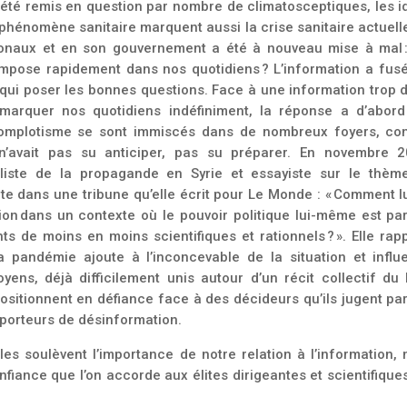
té remis en question par nombre de climatosceptiques, les i
phénomène sanitaire marquent aussi la crise sanitaire actuell
ionaux et en son gouvernement a été
à nouveau mise à mal 
impose rapidement dans nos quotidiens ? L’information a fusé
 qui poser les bonnes questions. Face à une information trop 
marquer nos quotidiens indéfiniment, la réponse a d’abord
 complotisme se sont immiscés dans de nombreux foyers, c
’avait pas su anticiper, pas su préparer. En novembre 2
ialiste de la propagande en Syrie et essayiste sur le thèm
e dans une tribune qu’elle écrit pour Le
Monde
: « Comment l
ion
dans un contexte où le pouvoir politique lui-même est par
s de moins en moins scientifiques et rationnels ? ». Elle rap
a pandémie ajoute à l’inconcevable de la situation et influ
oyens, déjà difficilement unis autour d’un récit collectif du
ositionnent en défiance face à des décideurs qu’ils jugent pa
porteurs de désinformation.
s soulèvent l’importance de notre relation à l’information, 
onfiance que l’on accorde aux élites dirigeantes et scientifique