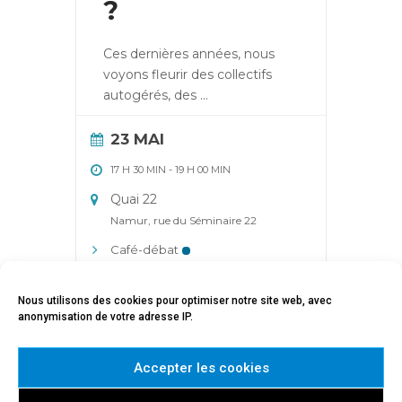
?
Ces dernières années, nous
voyons fleurir des collectifs
autogérés, des
...
23 MAI
17 H 30 MIN
-
19 H 00 MIN
Quai 22
Namur, rue du Séminaire 22
Café-débat
Nous utilisons des cookies pour optimiser notre site web, avec
EN SAVOIR PLUS
anonymisation de votre adresse IP.
Accepter les cookies
AFFICHER PLUS