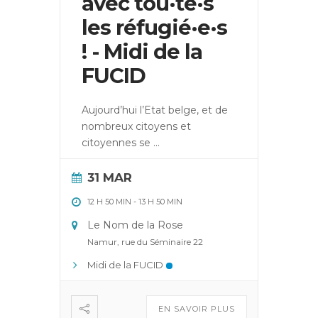
avec tou·te·s
les réfugié·e·s
! - Midi de la
FUCID
Aujourd’hui l’Etat belge, et de
nombreux citoyens et
citoyennes se
...
31 MAR
12 H 50 MIN
-
13 H 50 MIN
Le Nom de la Rose
Namur, rue du Séminaire 22
Midi de la FUCID
EN SAVOIR PLUS