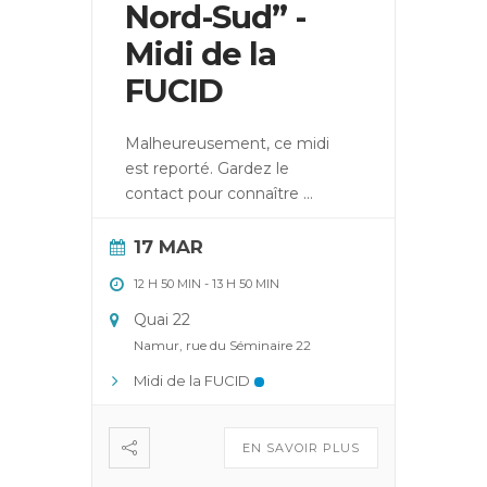
Nord-Sud” -
Midi de la
FUCID
Malheureusement, ce midi
est reporté. Gardez le
contact pour connaître
...
17 MAR
12 H 50 MIN
-
13 H 50 MIN
Quai 22
Namur, rue du Séminaire 22
Midi de la FUCID
EN SAVOIR PLUS