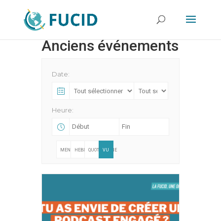
Anciens événements
Date:
Heure:
MENSUELLE
HEBDOMADAIRE
QUOTIDIENNE
VU
EN
LISTE