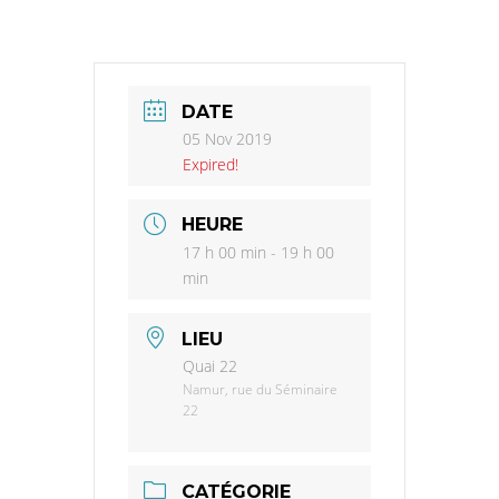
DATE
05 Nov 2019
Expired!
HEURE
17 h 00 min - 19 h 00
min
LIEU
Quai 22
Namur, rue du Séminaire
22
CATÉGORIE