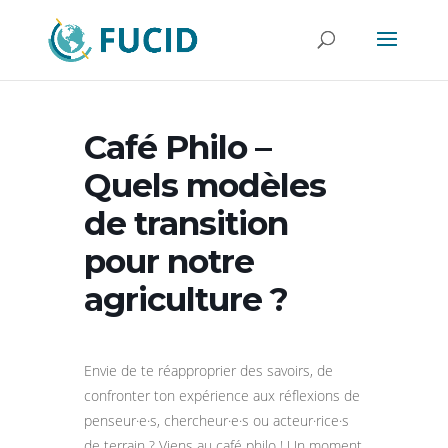
Café Philo –
Quels modèles
de transition
pour notre
agriculture ?
Envie de te réapproprier des savoirs, de
confronter ton expérience aux réflexions de
penseur·e·s, chercheur·e·s ou acteur·rice·s
de terrain ? Viens au café philo ! Un moment