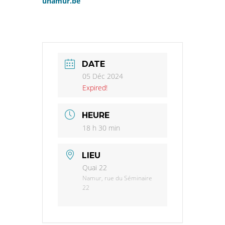
unamur.be
DATE
05 Déc 2024
Expired!
HEURE
18 h 30 min
LIEU
Quai 22
Namur, rue du Séminaire
22