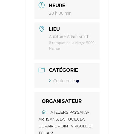
HEURE
20 h 00 min
LIEU
Auditoire Adam Smith
8 rempart de la vierge 5000
Namur
CATÉGORIE
Conférence
ORGANISATEUR
ATELIERS PAYSANS-
ARTISANS, LA FUCID, LA
LIBRAIRIE POINT VIRGULE ET
TCHAK!