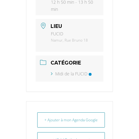
12 h 50 min - 13 h 50
min
LIEU
FUCID
Namur, Rue Bruno 18
CATÉGORIE
Midi de la FUCID
+ Ajouter à mon Agenda Google