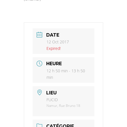
DATE
12 Oct 2017
Expired!
HEURE
12 h 50 min - 13 h 50
min
LIEU
FUCID
Namur, Rue Bruno 18
CATÉGORIE