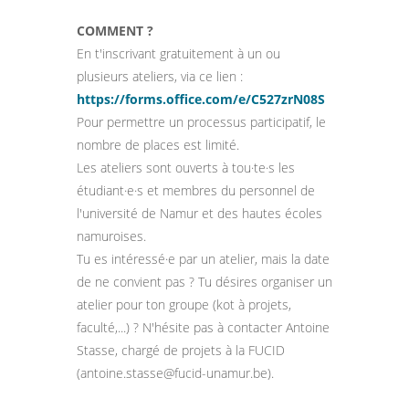
COMMENT ?
En t'inscrivant gratuitement à un ou
plusieurs ateliers, via ce lien :
https://forms.office.com/e/C527zrN08S
Pour permettre un processus participatif, le
nombre de places est limité.
Les ateliers sont ouverts à tou·te·s les
étudiant·e·s et membres du personnel de
l'université de Namur et des hautes écoles
namuroises.
Tu es intéressé·e par un atelier, mais la date
de ne convient pas ? Tu désires organiser un
atelier pour ton groupe (kot à projets,
faculté,...) ? N'hésite pas à contacter Antoine
Stasse, chargé de projets à la FUCID
(antoine.stasse@fucid-unamur.be).