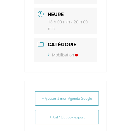
HEURE
18 h 00 min - 20 h 00
min
CATÉGORIE
Mobilisation
+ Ajouter à mon Agenda Google
+ iCal / Outlook export