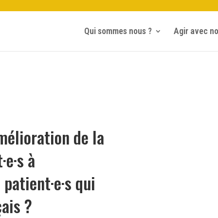
Qui sommes nous ?
Agir avec n
mélioration de la
·e·s à
patient·e·s qui
çais ?