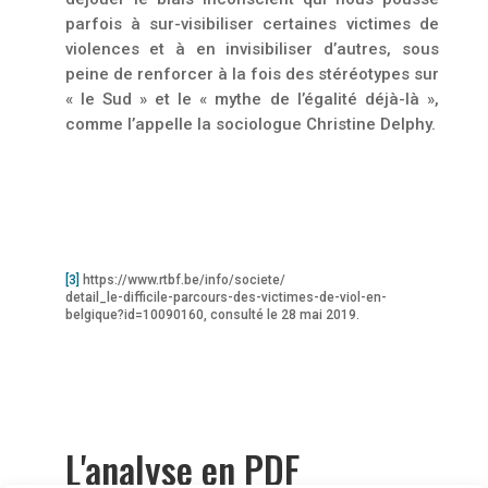
parfois à sur-visibiliser certaines victimes de
violences et à en invisibiliser d’autres, sous
peine de renforcer à la fois des stéréotypes sur
« le Sud » et le « mythe de l’égalité déjà-là »,
comme l’appelle la sociologue Christine Delphy.
.
[3]
https://www.rtbf.be/info/societe/
detail_le-difficile-parcours-des-victimes-de-viol-en-
belgique?id=10090160, consulté le 28 mai 2019.
L'analyse en PDF