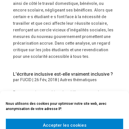
ainsi de côté le travail domestique, bénévole, ou
encore scolaire, négligeant ses bénéfices. Alors que
certain·e·s étudiant·e·s font face à la nécessité de
travailler et que ceci affecte leur réussite scolaire,
renforçant un cercle vicieux d’inégalités sociales, les
mesures du nouveau gouvernement promettent une
précarisation accrue. Dans cette analyse, un regard
critique sur les jobs étudiants et une revendication
pour une scolarité accessible à tous·tes.
L'écriture inclusive est-elle vraiment inclusive ?
par
FUCID
|
26 Fév, 2018
|
Autres thématiques
Face au sexisme ambiant, les défenseur·e·s de
l’écriture inclusive ont, en toute logique, présenté les
Nous utilisons des cookies pour optimiser notre site web, avec
arguments favorables à cette initiative et tu les zones
anonymisation de votre adresse IP.
d’ombre. Ce sont précisément les zones d’ombre que
cette analyse s’attèle à explorer. L’écriture inclusive
Accepter les cookies
est-elle vraiment inclusive ?